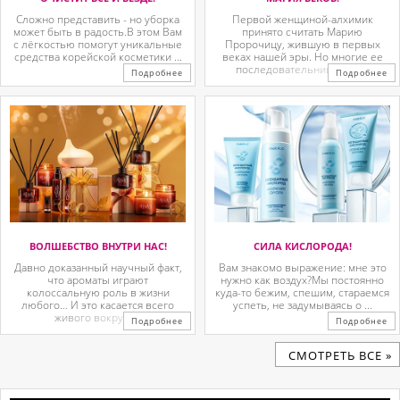
Сложно представить - но уборка
Первой женщиной-алхимик
может быть в радость.В этом Вам
принято считать Марию
с лёгкостью помогут уникальные
Пророчицу, жившую в первых
средства корейской косметики ...
веках нашей эры. Но многие ее
последовательницы так ...
Подробнее
Подробнее
ВОЛШЕБСТВО ВНУТРИ НАС!
СИЛА КИСЛОРОДА!
Давно доказанный научный факт,
Вам знакомо выражение: мне это
что ароматы играют
нужно как воздух?Мы постоянно
колоссальную роль в жизни
куда-то бежим, спешим, стараемся
любого… И это касается всего
успеть, не задумываясь о ...
живого вокруг. ...
Подробнее
Подробнее
CМОТРЕТЬ ВСЕ »