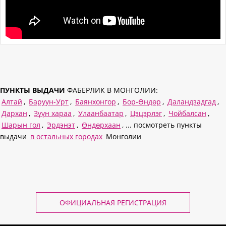
ПУНКТЫ ВЫДАЧИ
ФАБЕРЛИК В МОНГОЛИИ:
Алтай
,
Баруун-Урт
,
Баянхонгор
,
Бор-Өндөр
,
Даландзадгад
,
Дархан
,
Зүүн хараа
,
Улаанбаатар
,
Цэцэрлэг
,
Чойбалсан
,
Шарын гол
,
Эрдэнэт
,
Өндөрхаан
, ... посмотреть пункты
выдачи
в остальных городах
Монголии
ОФИЦИАЛЬНАЯ РЕГИСТРАЦИЯ