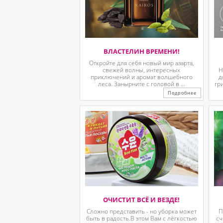
ВЛАСТЕЛИН ВРЕМЕНИ!
Откройте для себя новый мир азарта,
свежей волны, интересных
Н
приключений и аромат волшебного
д
леса. Занырните с головой в ...
гр
Подробнее
ОЧИСТИТ ВСЁ И ВЕЗДЕ!
Сложно представить - но уборка может
П
быть в радость.В этом Вам с лёгкостью
сч