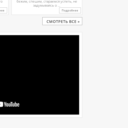
го
бежим, спешим, стараемся успеть, не
задумываясь о ...
нее
Подробнее
CМОТРЕТЬ ВСЕ »