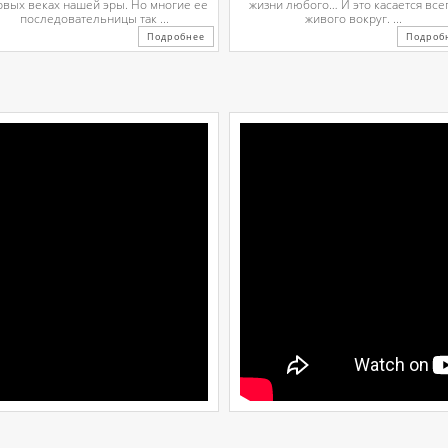
рвых веках нашей эры. Но многие ее
жизни любого… И это касается все
последовательницы так ...
живого вокруг. ...
Подробнее
Подроб