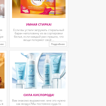
УМНАЯ СТИРКА!
ия
Если вы устали загружать стиральный
.
баран наполовину из-за сортировки
дре
белья, если каждый раз страшно, что
вещи потеряют свой ...
нее
Подробнее
СИЛА КИСЛОРОДА!
то
Вам знакомо выражение: мне это нужно
ь в
как воздух?Мы постоянно куда-то