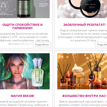
ОЩУТИ СПОКОЙСТВИЕ И
ЗАОБЛАЧНЫЙ РЕЗУЛЬТАТ!
ГАРМОНИЮ!
Ощути невероятные прикосновен
атуральная биологически активная
бархата и нежности на своём лице
обавка 5-HTP, получаемая из семян
Благодаря стойкой матирующей пу
иффонии симплицифолии – растения,
это реально.Устала ...
произрастающего в ...
Подробнее
Подроб
МАГИЯ ВЕКОВ!
ВОЛШЕБСТВО ВНУТРИ НАС!
ервой женщиной-алхимик принято
Давно доказанный научный факт, ч
итать Марию Пророчицу, жившую в
ароматы играют колоссальную рол