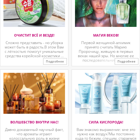
ОЧИСТИТ ВСЁ И ВЕЗДЕ!
МАГИЯ ВЕКОВ!
Сложно представить - но уборка
Первой женщиной-алхимик
может быть в радость.В этом Вам
принято считать Марию
с лёгкостью помогут уникальные
Пророчицу, жившую в первых
средства корейской косметики ...
веках нашей эры. Но многие ее
последовательницы так ...
Подробнее
Подробнее
ВОЛШЕБСТВО ВНУТРИ НАС!
СИЛА КИСЛОРОДА!
Давно доказанный научный факт,
Вам знакомо выражение: мне это
что ароматы играют
нужно как воздух?Мы постоянно
колоссальную роль в жизни
куда-то бежим, спешим, стараемся