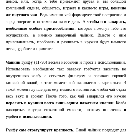
домой, или, когда к тебе приезжают друзья и вы большой
компанией сидите, общаетесь, играете в какие-то игры,
конечно
же вкусного чая
. Ведь именно чай формирует твоё настроение и
заряд энергии и оптимизма на все день. А
чтобы его заварить,
необходимо особые приспособления
, которые помогут тебе это
осуществить, а именно заварочный чайник. Вместе с ним
приготавливать, пробовать и разливать в кружки будет намного
легче, удобнее и приятнее.
Чайник гунфу
(11793) весьма необычен и прост в использовании.
Использовать необходимо так: заварку требуется засыпать во
внутреннюю колбу с сетчатым фильтром и заливать горячей
кипячёной водой, в этот момент чай начинается завариваться. В
такой момент лучше дать ему немного настояться, чтобы чай отдал
весь вкус и аромат. После того, как чай заварился его нужно
перелить в кувшин всего лишь одним нажатием кнопки
. Колба
находиться внутри стеклянной емкости, поэтому
он легок и
удобен в использовании.
Гунфу сам отрегулирует крепкость
. Такой чайник подходит для