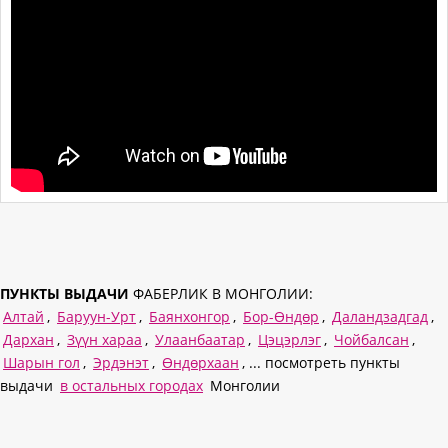
ПУНКТЫ ВЫДАЧИ
ФАБЕРЛИК В МОНГОЛИИ:
Алтай
,
Баруун-Урт
,
Баянхонгор
,
Бор-Өндөр
,
Даландзадгад
,
Дархан
,
Зүүн хараа
,
Улаанбаатар
,
Цэцэрлэг
,
Чойбалсан
,
Шарын гол
,
Эрдэнэт
,
Өндөрхаан
, ... посмотреть пункты
выдачи
в остальных городах
Монголии