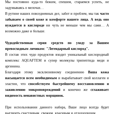
Мы постоянно куда-то бежим, спешим, стараемся успеть, не
задумываясь о мелочах…
В рутине наших повседневных дел, забот и проблем, мы так
часто
забываем о своей коже и комфорте нашего лица. А ведь оно
нуждается в кислороде
ни чуть не меньше чем мы сами… А
возможно даже и больше.
Чудодейственная серия средств по уходу за Вашим
превосходным личиком: "Легендарный кислород".
В состав этих чудо продуктов входит уникальный кислородный
комплекс AQUAFTEM и супер молекулы трипептида меди и
аргинина.
Благодаря этому эксклюзивному соединению
Ваша кожа
насыщается всем необходимым
и вырабатывает свой коллаген и
эластин, что
способствуем быстрейшему восстановлению и
заживлению микроповреждений
и конечно же
сглаживает
видимость ненавистных морщинок.
При использовании данного набора, Ваше лицо всегда будет
выглядеть счастливым, свежим, красивым и отдохнувшим.