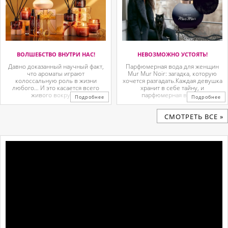
ВОЛШЕБСТВО ВНУТРИ НАС!
НЕВОЗМОЖНО УСТОЯТЬ!
Давно доказанный научный факт,
Парфюмерная вода для женщин
что ароматы играют
Mur Mur Noir: загадка, которую
колоссальную роль в жизни
хочется разгадать.Каждая девушка
любого… И это касается всего
хранит в себе тайну, и
живого вокруг. ...
парфюмерная вода ...
Подробнее
Подробнее
CМОТРЕТЬ ВСЕ »