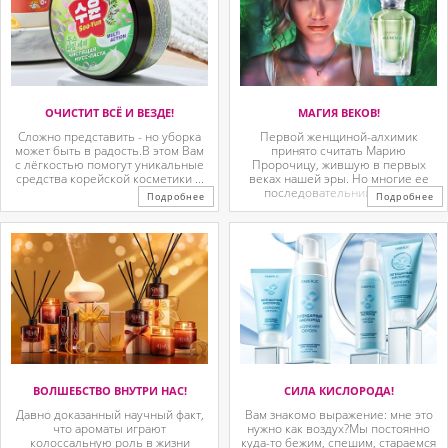
ОЧИСТИТ ВСЁ И ВЕЗДЕ!
МАГИЯ ВЕКОВ!
Сложно представить - но уборка
Первой женщиной-алхимик
может быть в радость.В этом Вам
принято считать Марию
с лёгкостью помогут уникальные
Пророчицу, жившую в первых
средства корейской косметики ...
веках нашей эры. Но многие ее
последовательницы так ...
Подробнее
Подробнее
ВОЛШЕБСТВО ВНУТРИ НАС!
СИЛА КИСЛОРОДА!
Давно доказанный научный факт,
Вам знакомо выражение: мне это
что ароматы играют
нужно как воздух?Мы постоянно
колоссальную роль в жизни
куда-то бежим, спешим, стараемся