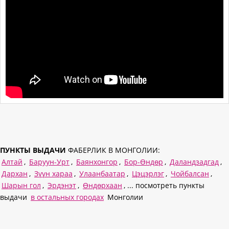
ПУНКТЫ ВЫДАЧИ
ФАБЕРЛИК В МОНГОЛИИ:
Алтай
,
Баруун-Урт
,
Баянхонгор
,
Бор-Өндөр
,
Даландзадгад
,
Дархан
,
Зүүн хараа
,
Улаанбаатар
,
Цэцэрлэг
,
Чойбалсан
,
Шарын гол
,
Эрдэнэт
,
Өндөрхаан
, ... посмотреть пункты
выдачи
в остальных городах
Монголии