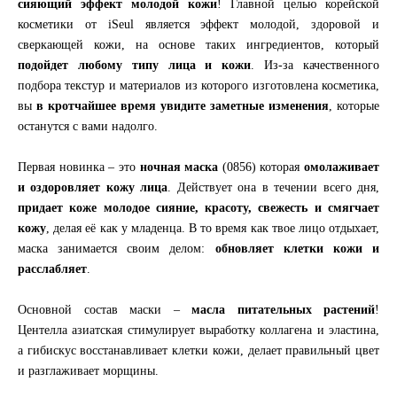
сияющий эффект молодой кожи
! Главной целью корейской
косметики от iSeul является эффект молодой, здоровой и
сверкающей кожи, на основе таких ингредиентов, который
подойдет любому типу лица и кожи
. Из-за качественного
подбора текстур и материалов из которого изготовлена косметика,
вы
в кротчайшее время увидите заметные изменения
, которые
останутся с вами надолго.
Первая новинка – это
ночная маска
(0856) которая
омолаживает
и оздоровляет кожу лица
. Действует она в течении всего дня,
придает коже молодое сияние, красоту, свежесть и смягчает
кожу
, делая её как у младенца. В то время как твое лицо отдыхает,
маска занимается своим делом:
обновляет клетки кожи и
расслабляет
.
Основной состав маски –
масла питательных растений
!
Центелла азиатская стимулирует выработку коллагена и эластина,
а гибискус восстанавливает клетки кожи, делает правильный цвет
и разглаживает морщины.