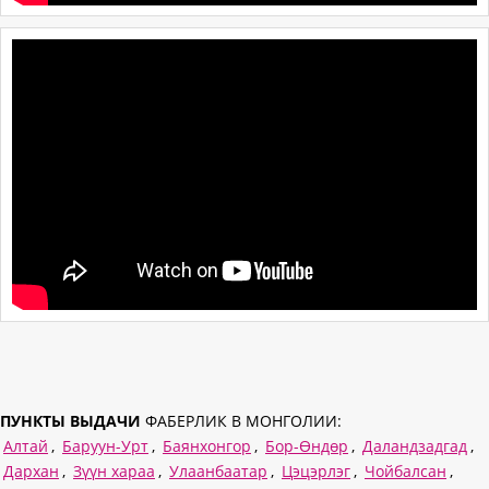
ПУНКТЫ ВЫДАЧИ
ФАБЕРЛИК В МОНГОЛИИ:
Алтай
,
Баруун-Урт
,
Баянхонгор
,
Бор-Өндөр
,
Даландзадгад
,
Дархан
,
Зүүн хараа
,
Улаанбаатар
,
Цэцэрлэг
,
Чойбалсан
,