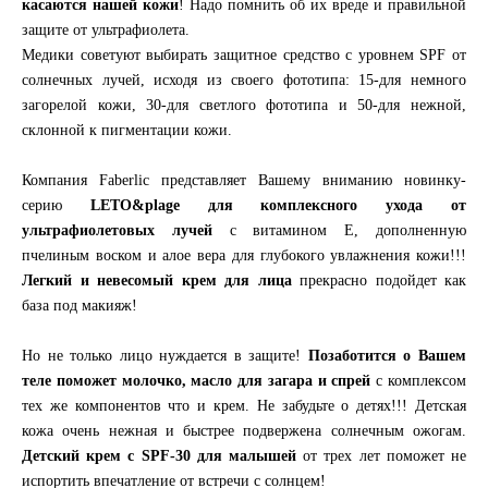
касаются нашей кожи
! Надо помнить об их вреде и правильной
защите от ультрафиолета.
Медики советуют выбирать защитное средство с уровнем SPF от
солнечных лучей, исходя из своего фототипа: 15-для немного
загорелой кожи, 30-для светлого фототипа и 50-для нежной,
склонной к пигментации кожи.
Компания Faberlic представляет Вашему вниманию новинку-
серию
LETO&plage для комплексного ухода от
ультрафиолетовых лучей
с витамином Е, дополненную
пчелиным воском и алое вера для глубокого увлажнения кожи!!!
Легкий и невесомый крем для лица
прекрасно подойдет как
база под макияж!
Но не только лицо нуждается в защите!
Позаботится о Вашем
теле поможет молочко, масло для загара и спрей
с комплексом
тех же компонентов что и крем. Не забудьте о детях!!! Детская
кожа очень нежная и быстрее подвержена солнечным ожогам.
Детский крем с SPF-30 для малышей
от трех лет поможет не
испортить впечатление от встречи с солнцем!