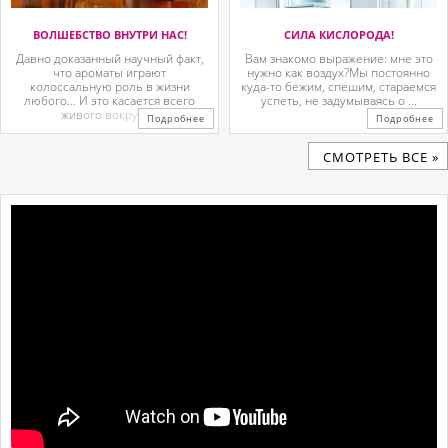
ВОЛШЕБСТВО ВНУТРИ НАС!
СИЛА КИСЛОРОДА!
Давно доказанный научный факт,
Вам знакомо выражение: мне это
что ароматы играют
нужно как воздух?Мы постоянно
колоссальную роль в жизни
куда-то бежим, спешим, стараемся
любого… И это касается всего
успеть, не задумываясь о ...
живого вокруг. ...
Подробнее
Подробнее
CМОТРЕТЬ ВСЕ »