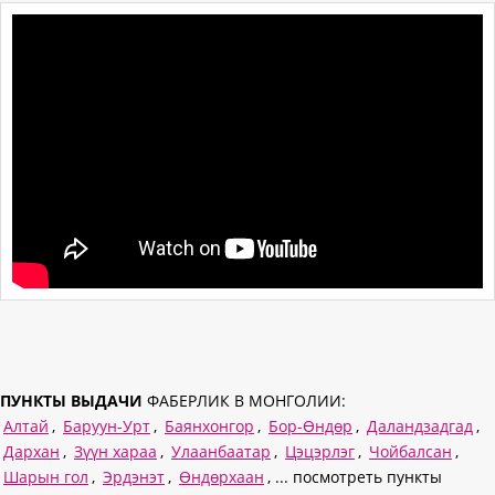
ПУНКТЫ ВЫДАЧИ
ФАБЕРЛИК В МОНГОЛИИ:
Алтай
,
Баруун-Урт
,
Баянхонгор
,
Бор-Өндөр
,
Даландзадгад
,
Дархан
,
Зүүн хараа
,
Улаанбаатар
,
Цэцэрлэг
,
Чойбалсан
,
Шарын гол
,
Эрдэнэт
,
Өндөрхаан
, ... посмотреть пункты