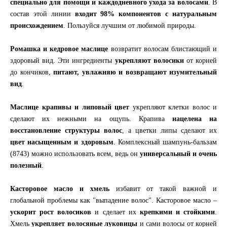
специально для помощи и каждодневного ухода за волосами
. В
состав этой линии
входит 98% компонентов с натуральным
происхождением
. Пользуйся лучшим от любимой природы.
Ромашка и кедровое маслице
возвратит волосам блистающий и
здоровый вид. Эти ингредиенты
укрепляют волосики
от корней
до кончиков,
питают, увлажняю и возвращают изумительный
вид
.
Маслице крапивы и липовый цвет
укрепляют клетки волос и
сделают их нежными на ощупь. Крапива
нацелена на
восстановление структуры волос
, а цветки липы сделают их
цвет насыщенным и здоровым
. Комплексный шампунь-бальзам
(8743) можно использовать всем, ведь он
универсальный и очень
полезный
.
Касторовое масло и хмель
избавит от такой важной и
глобальной проблемы как "выпадение волос". Касторовое масло –
ускорит рост волосиков
и сделает их
крепкими и стойкими
.
Хмель
укрепляет волосяные луковицы
и сами волосы от корней