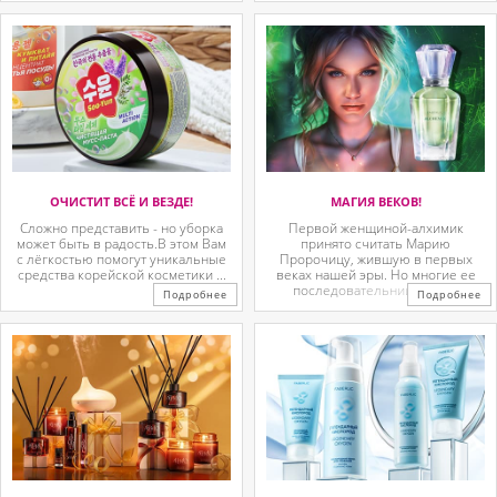
ОЧИСТИТ ВСЁ И ВЕЗДЕ!
МАГИЯ ВЕКОВ!
Сложно представить - но уборка
Первой женщиной-алхимик
может быть в радость.В этом Вам
принято считать Марию
с лёгкостью помогут уникальные
Пророчицу, жившую в первых
средства корейской косметики ...
веках нашей эры. Но многие ее
последовательницы так ...
Подробнее
Подробнее