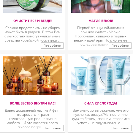
ОЧИСТИТ ВСЁ И ВЕЗДЕ!
МАГИЯ ВЕКОВ!
Сложно представить - но уборка
Первой женщиной-алхимик
может быть в радость.В этом Вам
принято считать Марию
с лёгкостью помогут уникальные
Пророчицу, жившую в первых
средства корейской косметики ...
веках нашей эры. Но многие ее
последовательницы так ...
Подробнее
Подробнее
ВОЛШЕБСТВО ВНУТРИ НАС!
СИЛА КИСЛОРОДА!
Давно доказанный научный факт,
Вам знакомо выражение: мне это
что ароматы играют
нужно как воздух?Мы постоянно
колоссальную роль в жизни
куда-то бежим, спешим, стараемся
любого… И это касается всего
успеть, не задумываясь о ...
живого вокруг. ...
Подробнее
Подробнее