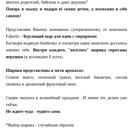
многих родителей, бабушек и даже дедушек?
Поверь в сказку и подари её своим детям, а возможно и себе
самому!
Представляем Вашему вниманию суперновиночку от компании
Faberlic -
Бурлящий шар для ванн с сюрпризом
.
Раствори водяную бомбочку и посмотри какое животное досталось
именно тебе.
Внутри каждого, "весёлого" шарика спрятаны
игрушки
(в коллекции 8 штук).
Шарики представлены в пяти ароматах:
Сочное манго, полезный гранат, весёлый бананчик, спелая
ежевика и ароматный фруктовый микс.
Скорее окунись в волшебный праздник…И начни это делать уже
сейчас.
Не ждите чуда - чудите сами.
*Выбор шарика - случайным образом.