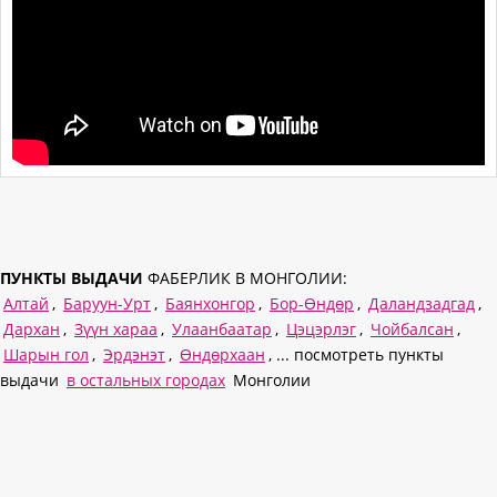
ПУНКТЫ ВЫДАЧИ
ФАБЕРЛИК В МОНГОЛИИ:
Алтай
,
Баруун-Урт
,
Баянхонгор
,
Бор-Өндөр
,
Даландзадгад
,
Дархан
,
Зүүн хараа
,
Улаанбаатар
,
Цэцэрлэг
,
Чойбалсан
,
Шарын гол
,
Эрдэнэт
,
Өндөрхаан
, ... посмотреть пункты
выдачи
в остальных городах
Монголии