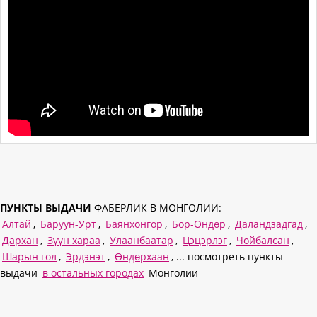
ПУНКТЫ ВЫДАЧИ
ФАБЕРЛИК В МОНГОЛИИ:
Алтай
,
Баруун-Урт
,
Баянхонгор
,
Бор-Өндөр
,
Даландзадгад
,
Дархан
,
Зүүн хараа
,
Улаанбаатар
,
Цэцэрлэг
,
Чойбалсан
,
Шарын гол
,
Эрдэнэт
,
Өндөрхаан
, ... посмотреть пункты
выдачи
в остальных городах
Монголии