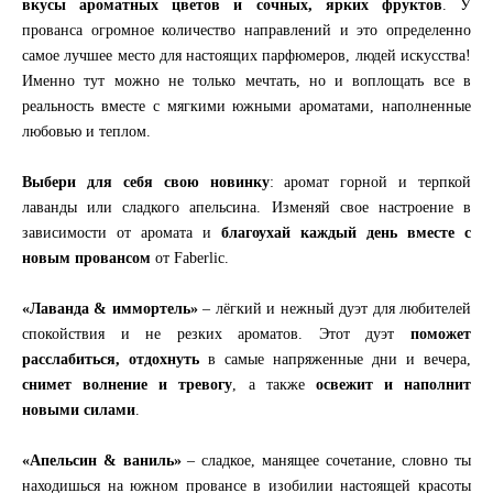
вкусы ароматных цветов и сочных, ярких фруктов
. У
прованса огромное количество направлений и это определенно
самое лучшее место для настоящих парфюмеров, людей искусства!
Именно тут можно не только мечтать, но и воплощать все в
реальность вместе с мягкими южными ароматами, наполненные
любовью и теплом.
Выбери для себя свою новинку
: аромат горной и терпкой
лаванды или сладкого апельсина. Изменяй свое настроение в
зависимости от аромата и
благоухай каждый день вместе с
новым провансом
от Faberlic.
«Лаванда & иммортель»
– лёгкий и нежный дуэт для любителей
спокойствия и не резких ароматов. Этот дуэт
поможет
расслабиться, отдохнуть
в самые напряженные дни и вечера,
снимет волнение и тревогу
, а также
освежит и наполнит
новыми силами
.
«Апельсин & ваниль»
– сладкое, манящее сочетание, словно ты
находишься на южном провансе в изобилии настоящей красоты