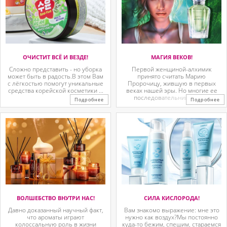
ОЧИСТИТ ВСЁ И ВЕЗДЕ!
МАГИЯ ВЕКОВ!
Сложно представить - но уборка
Первой женщиной-алхимик
может быть в радость.В этом Вам
принято считать Марию
с лёгкостью помогут уникальные
Пророчицу, жившую в первых
средства корейской косметики ...
веках нашей эры. Но многие ее
последовательницы так ...
Подробнее
Подробнее
ВОЛШЕБСТВО ВНУТРИ НАС!
СИЛА КИСЛОРОДА!
Давно доказанный научный факт,
Вам знакомо выражение: мне это
что ароматы играют
нужно как воздух?Мы постоянно
колоссальную роль в жизни
куда-то бежим, спешим, стараемся