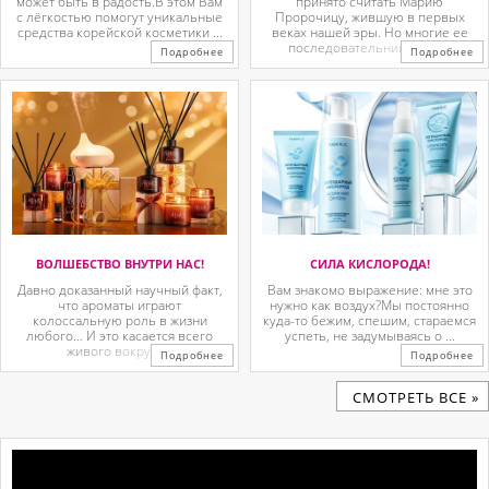
может быть в радость.В этом Вам
принято считать Марию
с лёгкостью помогут уникальные
Пророчицу, жившую в первых
средства корейской косметики ...
веках нашей эры. Но многие ее
последовательницы так ...
Подробнее
Подробнее
ВОЛШЕБСТВО ВНУТРИ НАС!
СИЛА КИСЛОРОДА!
Давно доказанный научный факт,
Вам знакомо выражение: мне это
что ароматы играют
нужно как воздух?Мы постоянно
колоссальную роль в жизни
куда-то бежим, спешим, стараемся
любого… И это касается всего
успеть, не задумываясь о ...
живого вокруг. ...
Подробнее
Подробнее
CМОТРЕТЬ ВСЕ »