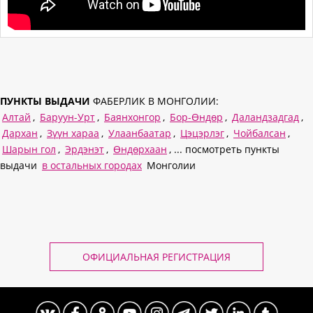
ПУНКТЫ ВЫДАЧИ
ФАБЕРЛИК В МОНГОЛИИ:
Алтай
,
Баруун-Урт
,
Баянхонгор
,
Бор-Өндөр
,
Даландзадгад
,
Дархан
,
Зүүн хараа
,
Улаанбаатар
,
Цэцэрлэг
,
Чойбалсан
,
Шарын гол
,
Эрдэнэт
,
Өндөрхаан
, ... посмотреть пункты
выдачи
в остальных городах
Монголии
ОФИЦИАЛЬНАЯ РЕГИСТРАЦИЯ