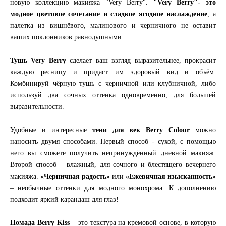
новую коллекцию макияжа "Very Berry".
"Very Berry"- это
модное цветовое сочетание и сладкое ягодное наслаждение
, а
палетка из вишнёвого, малинового и черничного не оставит
ваших поклонников равнодушными.
Тушь Very Berry
сделает ваш взгляд выразительнее, прокрасит
каждую ресницу и придаст им здоровый вид и объём.
Комбинируй чёрную тушь с черничной или клубничной, либо
используй два сочных оттенка одновременно, для большей
выразительности.
Удобные и интересные
тени для век Berry Colour
можно
наносить двумя способами. Первый способ - сухой, с помощью
него вы сможете получить непринуждённый дневной макияж.
Второй способ – влажный, для сочного и блестящего вечернего
макияжа.
«Черничная радость»
или
«Ежевичная изысканность»
– необычные оттенки для модного монохрома. К дополнению
подходит яркий карандаш для глаз!
Помада Berry Kiss
– это текстура на кремовой основе, в которую